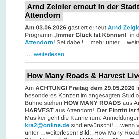
Arnd Zeigler erneut in der Stadt
Attendorn
Am 03.06.2026
gastiert erneut
Arnd Zeigl
Programm „
Immer Glück Ist Können!
“ in 
Attendorn
! Sei dabei! …mehr unter …weit
… weiterlesen
How Many Roads & Harvest Live
Am
ACHTUNG!
Freitag dem 29.05.2026
f
besonderes Konzert im angesagten Studio A
Bühne stehen
HOW MANY ROADS
aus A
HARVEST
aus Attendorn!
Der Eintritt ist 
Musiker geht die Kanne rum. Anmeldungen
kra2@online.de
sind erwünscht! …wenn vo
unter …weiterlesen! Bild: „How Many Roa