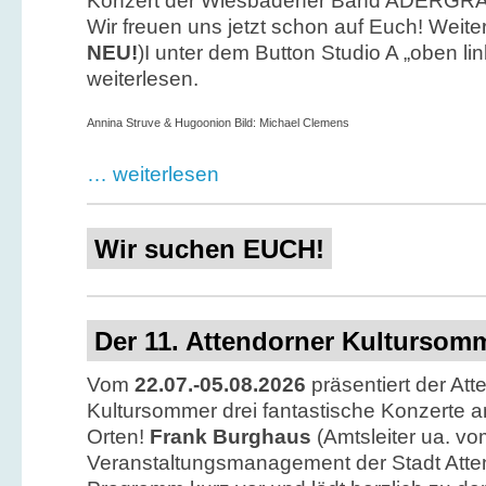
Konzert der Wiesbadener Band ADERGRAB
Wir freuen uns jetzt schon auf Euch! Weiter
NEU!
)I unter dem Button Studio A „oben li
weiterlesen.
Annina Struve & Hugoonion Bild: Michael Clemens
… weiterlesen
Wir suchen EUCH!
Der 11. Attendorner Kultursomm
Vom
22.07.-05.08.2026
präsentiert der Att
Kultursommer drei fantastische Konzerte a
Orten!
Frank Burghaus
(Amtsleiter ua. vo
Veranstaltungsmanagement der Stadt Attend