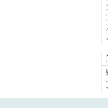
M
N
O
R
S
A
S
"