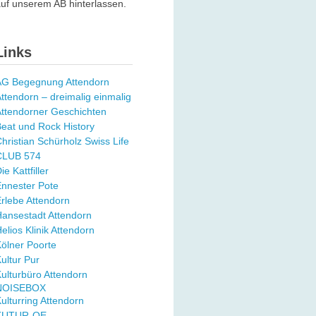
uf unserem AB hinterlassen.
Links
AG Begegnung Attendorn
ttendorn – dreimalig einmalig
ttendorner Geschichten
eat und Rock History
hristian Schürholz Swiss Life
CLUB 574
ie Kattfiller
nnester Pote
rlebe Attendorn
ansestadt Attendorn
elios Klinik Attendorn
ölner Poorte
ultur Pur
ulturbüro Attendorn
NOISEBOX
ulturring Attendorn
KUTUR-OE