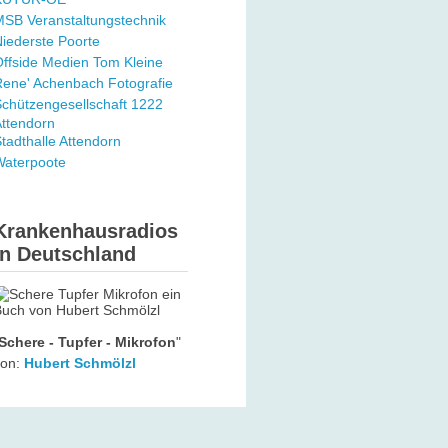
SB Veranstaltungstechnik
iederste Poorte
ffside Medien Tom Kleine
ene' Achenbach Fotografie
chützengesellschaft 1222
ttendorn
tadthalle Attendorn
Waterpoote
Krankenhausradios
in Deutschland
Schere - Tupfer - Mikrofon
"
von:
Hubert Schmölzl