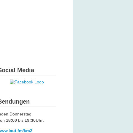
Social Media
Sendungen
jeden Donnerstag
von
18:00
bis
19:30Uhr
.
www.laut.fm/kra2