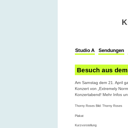
K
Studio A
Sendungen
Besuch aus dem
Am Samstag dem 21. April ga
Konzert von „Extremely Norma
Konzertabend! Mehr Infos un
Thorny Roses Bild: Thorny Roses
Plakat
Kurzvorstellung