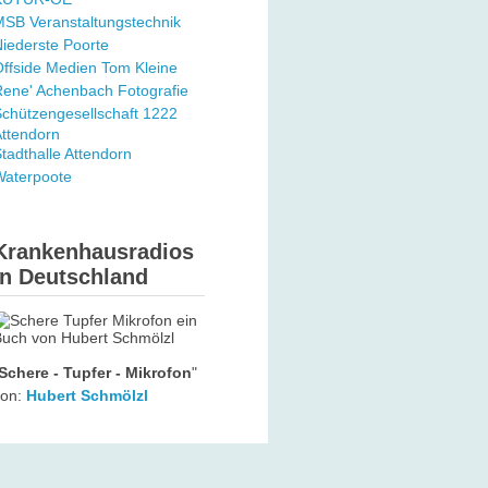
SB Veranstaltungstechnik
iederste Poorte
ffside Medien Tom Kleine
ene' Achenbach Fotografie
chützengesellschaft 1222
ttendorn
tadthalle Attendorn
Waterpoote
Krankenhausradios
in Deutschland
Schere - Tupfer - Mikrofon
"
von:
Hubert Schmölzl