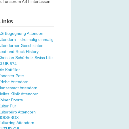
uf unserem AB hinterlassen.
Links
AG Begegnung Attendorn
ttendorn – dreimalig einmalig
ttendorner Geschichten
eat und Rock History
hristian Schürholz Swiss Life
CLUB 574
ie Kattfiller
nnester Pote
rlebe Attendorn
ansestadt Attendorn
elios Klinik Attendorn
ölner Poorte
ultur Pur
ulturbüro Attendorn
NOISEBOX
ulturring Attendorn
KUTUR-OE