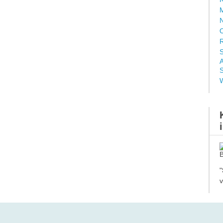
M
N
O
R
S
A
S
"