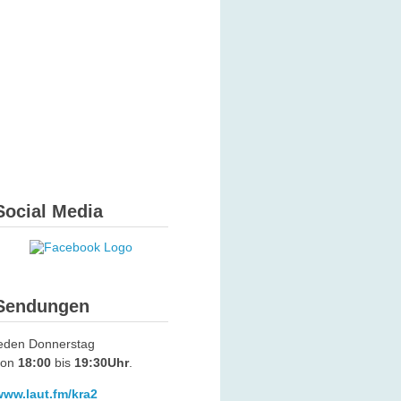
Social Media
Sendungen
jeden Donnerstag
von
18:00
bis
19:30Uhr
.
www.laut.fm/kra2