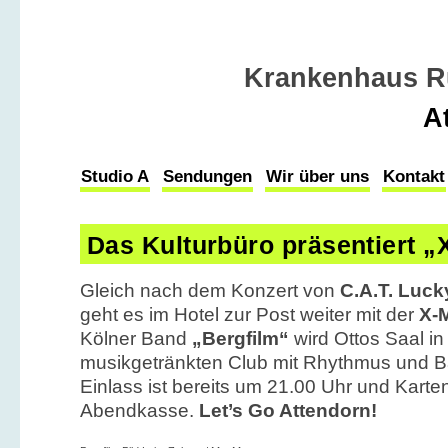
Krankenhaus R
A
Studio A
Sendungen
Wir über uns
Kontakt
Das Kulturbüro präsentiert „
Gleich nach dem Konzert von
C.A.T. Luck
geht es im Hotel zur Post weiter mit der
X-
Kölner Band
„Bergfilm“
wird Ottos Saal in 
musikgetränkten Club mit Rhythmus und 
Einlass ist bereits um 21.00 Uhr und Karten
Abendkasse.
Let’s Go Attendorn!