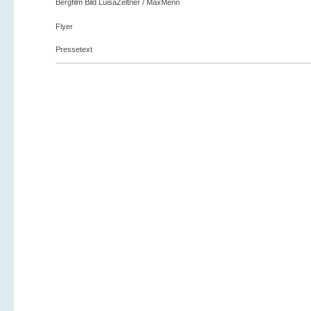
Bergfilm Bild LuisaZeltner / MaxMenn
Flyer
Pressetext