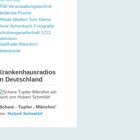
SB Veranstaltungstechnik
iederste Poorte
ffside Medien Tom Kleine
ene' Achenbach Fotografie
chützengesellschaft 1222
ttendorn
tadthalle Attendorn
Waterpoote
Krankenhausradios
in Deutschland
Schere - Tupfer - Mikrofon
"
von:
Hubert Schmölzl