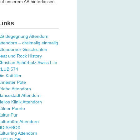
uf unserem AB hinterlassen.
Links
AG Begegnung Attendorn
ttendorn – dreimalig einmalig
ttendorner Geschichten
eat und Rock History
hristian Schürholz Swiss Life
CLUB 574
ie Kattfiller
nnester Pote
rlebe Attendorn
ansestadt Attendorn
elios Klinik Attendorn
ölner Poorte
ultur Pur
ulturbüro Attendorn
NOISEBOX
ulturring Attendorn
KUTUR-OE