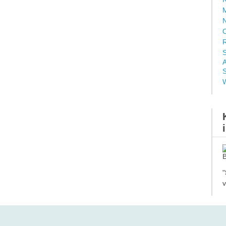
M
N
O
R
S
A
S
"