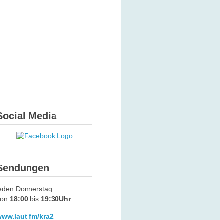
Social Media
Sendungen
jeden Donnerstag
von
18:00
bis
19:30Uhr
.
www.laut.fm/kra2