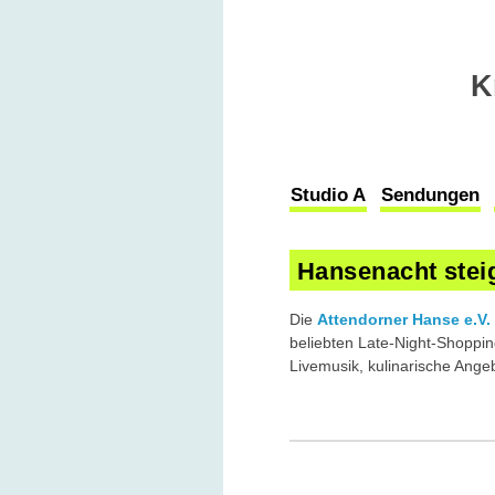
K
Studio A
Sendungen
Hansenacht stei
Die
Attendorner Hanse e.V.
beliebten Late-Night-Shoppin
Livemusik, kulinarische Angeb