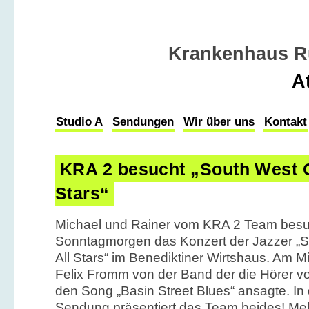
Krankenhaus R
A
Studio A
Sendungen
Wir über uns
Kontakt
KRA 2 besucht „South West O
Stars“
Michael und Rainer vom KRA 2 Team bes
Sonntagmorgen das Konzert der Jazzer „S
All Stars“ im Benediktiner Wirtshaus. Am M
Felix Fromm von der Band der die Hörer v
den Song „Basin Street Blues“ ansagte. In
Sendung präsentiert das Team beides! Me